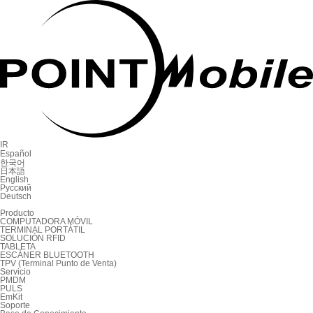
IR
Español
한국어
日本語
English
Русский
Deutsch
Producto
COMPUTADORA MÓVIL
TERMINAL PORTÁTIL
SOLUCIÓN RFID
TABLETA
ESCÁNER BLUETOOTH
TPV (Terminal Punto de Venta)
Servicio
PMDM
PULS
EmKit
Soporte