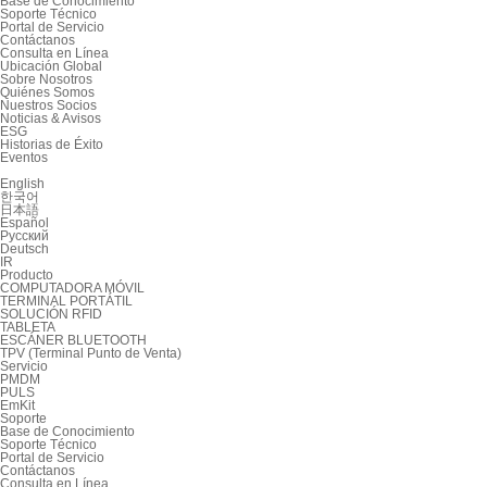
Base de Conocimiento
Soporte Técnico
Portal de Servicio
Contáctanos
Consulta en Línea
Ubicación Global
Sobre Nosotros
Quiénes Somos
Nuestros Socios
Noticias & Avisos
ESG
Historias de Éxito
Eventos
English
한국어
日本語
Español
Русский
Deutsch
IR
Producto
COMPUTADORA MÓVIL
TERMINAL PORTÁTIL
SOLUCIÓN RFID
TABLETA
ESCÁNER BLUETOOTH
TPV (Terminal Punto de Venta)
Servicio
PMDM
PULS
EmKit
Soporte
Base de Conocimiento
Soporte Técnico
Portal de Servicio
Contáctanos
Consulta en Línea