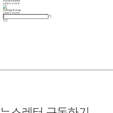
FLEGGAARD
Learn more
Salling Group
Learn more
/
3
1
2
3
뉴스레터 구독하기