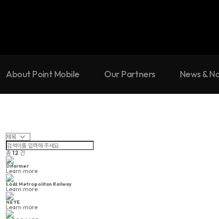
About Point Mobile
Our Partners
News & No
총
12
건
Difarmer
Learn more
Łódź Metropolitan Railway
Learn more
NEYE
Learn more