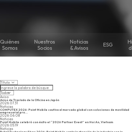
Quiénes
Nuestros
Noticias
H
ESG
Somos
Socios
& Avisos
d
Aviso
Aviso de Traslado de la Oficina en Japón
2026.07.31
Noticias
COMPUTEX 2026: Point Mobile cautiva al mercado global con soluciones de movilidad
empresarial pro...
2026.06.08
Noticias
Point Mobile celebró con éxito el “2026 Partner Event” en Hoi An, Vietnam
2026.05.19
Noticias
Retail Technology Show 2026: Point Mobile capta la atención de la industria con la