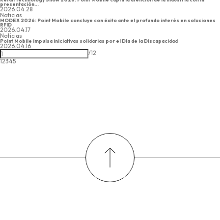
presentación...
2026.04.28
Noticias
MODEX 2026: Point Mobile concluye con éxito ante el profundo interés en soluciones
RFID
2026.04.17
Noticias
Point Mobile impulsa iniciativas solidarias por el Día de la Discapacidad
2026.04.16
/
12
1
2
3
4
5