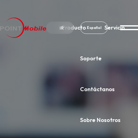
Producto
Servicio
IR
Español
Soporte
Sobre Nosotros
Noticias & Avisos
Contáctanos
Sobre Nosotros