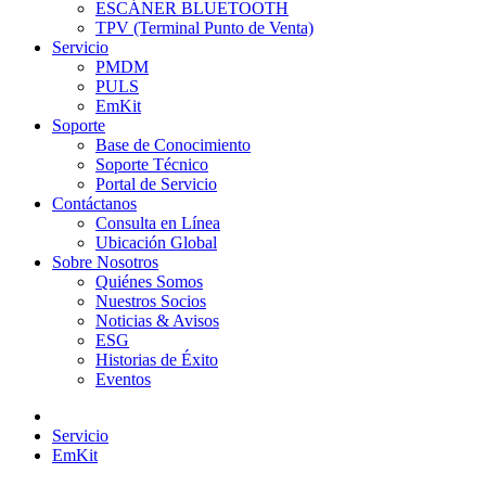
ESCÁNER BLUETOOTH
TPV (Terminal Punto de Venta)
Servicio
PMDM
PULS
EmKit
Soporte
Base de Conocimiento
Soporte Técnico
Portal de Servicio
Contáctanos
Consulta en Línea
Ubicación Global
Sobre Nosotros
Quiénes Somos
Nuestros Socios
Noticias & Avisos
ESG
Historias de Éxito
Eventos
Servicio
EmKit