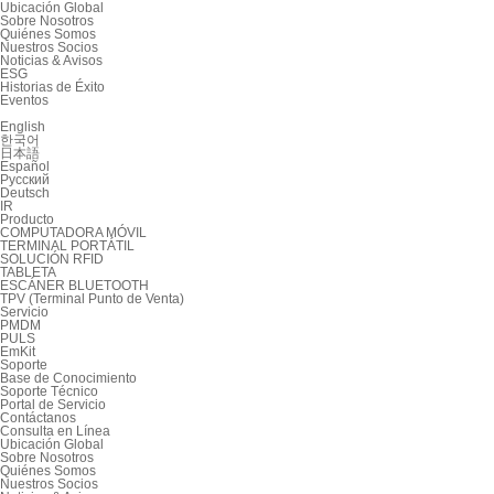
Ubicación Global
Sobre Nosotros
Quiénes Somos
Nuestros Socios
Noticias & Avisos
ESG
Historias de Éxito
Eventos
English
한국어
日本語
Español
Русский
Deutsch
IR
Producto
COMPUTADORA MÓVIL
TERMINAL PORTÁTIL
SOLUCIÓN RFID
TABLETA
ESCÁNER BLUETOOTH
TPV (Terminal Punto de Venta)
Servicio
PMDM
PULS
EmKit
Soporte
Base de Conocimiento
Soporte Técnico
Portal de Servicio
Contáctanos
Consulta en Línea
Ubicación Global
Sobre Nosotros
Quiénes Somos
Nuestros Socios