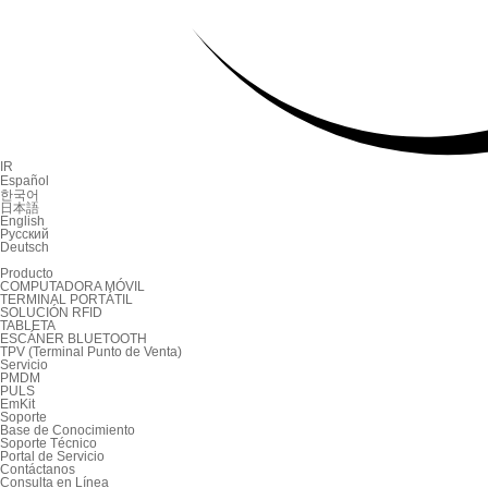
IR
Español
한국어
日本語
English
Русский
Deutsch
Producto
COMPUTADORA MÓVIL
TERMINAL PORTÁTIL
SOLUCIÓN RFID
TABLETA
ESCÁNER BLUETOOTH
TPV (Terminal Punto de Venta)
Servicio
PMDM
PULS
EmKit
Soporte
Base de Conocimiento
Soporte Técnico
Portal de Servicio
Contáctanos
Consulta en Línea