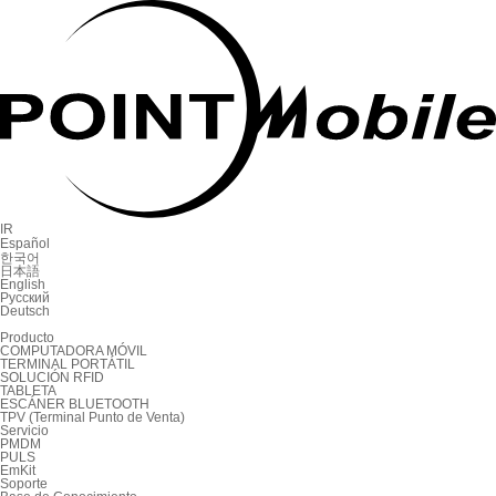
IR
Español
한국어
日本語
English
Русский
Deutsch
Producto
COMPUTADORA MÓVIL
TERMINAL PORTÁTIL
SOLUCIÓN RFID
TABLETA
ESCÁNER BLUETOOTH
TPV (Terminal Punto de Venta)
Servicio
PMDM
PULS
EmKit
Soporte