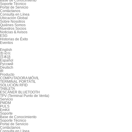
Base de Conocimiento
Soporte Técnico
Portal de Servicio
Contáctanos
Consulta en Línea
Ubicación Global
Sobre Nosotros
Quiénes Somos
Nuestros Socios
Noticias & Avisos
ESG
Historias de Éxito
Eventos
English
한국어
日本語
Español
Русский
Deutsch
IR
Producto
COMPUTADORA MÓVIL
TERMINAL PORTÁTIL
SOLUCIÓN RFID
TABLETA
ESCÁNER BLUETOOTH
TPV (Terminal Punto de Venta)
Servicio
PMDM
PULS
EmKit
Soporte
Base de Conocimiento
Soporte Técnico
Portal de Servicio
Contáctanos
Consulta en Línea