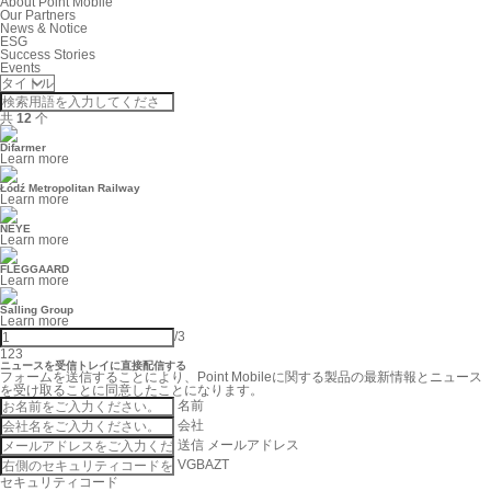
About Point Mobile
Our Partners
News & Notice
ESG
Success Stories
Events
共
12
个
Difarmer
Learn more
Łódź Metropolitan Railway
Learn more
NEYE
Learn more
FLEGGAARD
Learn more
Salling Group
Learn more
/
3
1
2
3
ニュースを受信トレイに直接配信する
フォームを送信することにより、Point Mobileに関する製品の最新情報とニュース
を受け取ることに同意したことになります。
名前
会社
送信
メールアドレス
VGBAZT
セキュリティコード