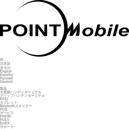
IR
日本語
한국어
English
Español
Русский
Deutsch
製品
大画面ハンディターミナル
グリップハンディターミナル
RFID
タブレット
Bluetoothスキャナー
POS
サービス
PMDM
PULS
EmKit
サポート