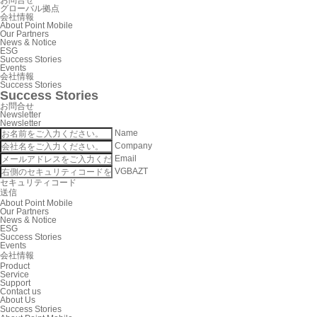
お問合せ
グローバル拠点
会社情報
About Point Mobile
Our Partners
News & Notice
ESG
Success Stories
Events
会社情報
Success Stories
Success Stories
お問合せ
Newsletter
Newsletter
Name
Company
Email
VGBAZT
セキュリティコード
送信
About Point Mobile
Our Partners
News & Notice
ESG
Success Stories
Events
会社情報
Product
Service
Support
Contact us
About Us
Success Stories