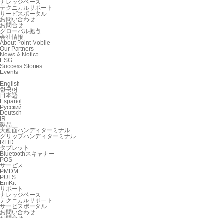
ナレッジベース
テクニカルサポート
サービスポータル
お問い合わせ
お問合せ
グローバル拠点
会社情報
About Point Mobile
Our Partners
News & Notice
ESG
Success Stories
Events
English
한국어
日本語
Español
Русский
Deutsch
IR
製品
大画面ハンディターミナル
グリップハンディターミナル
RFID
タブレット
Bluetoothスキャナー
POS
サービス
PMDM
PULS
EmKit
サポート
ナレッジベース
テクニカルサポート
サービスポータル
お問い合わせ