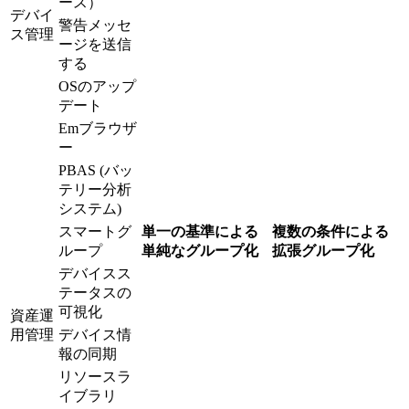
ース）
デバイ
警告メッセ
ス管理
ージを送信
する
OSのアップ
デート
Emブラウザ
ー
PBAS (バッ
テリー分析
システム)
スマートグ
単一の基準による
複数の条件による
ループ
単純なグループ化
拡張グループ化
デバイスス
テータスの
可視化
資産運
用管理
デバイス情
報の同期
リソースラ
イブラリ